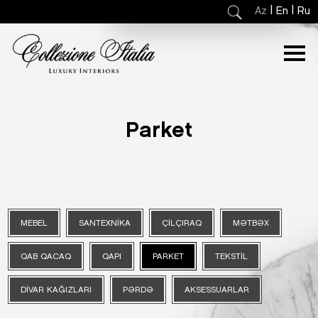
|
|
Az
En
Ru
Parket
MEBEL
SANTEXNIKA
ÇILÇIRAQ
MƏTBƏX
QAB QACAQ
QAPI
PARKET
TEKSTIL
DIVAR KAĞIZLARI
PƏRDƏ
AKSESSUARLAR