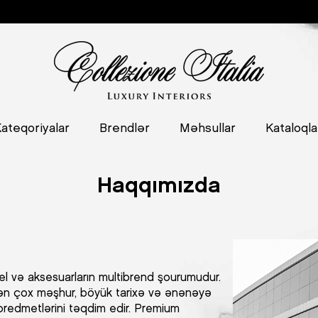
ateqoriyalar
Brendlər
Məhsullar
Kataloqla
Haqqımızda
l və aksesuarların multibrend şourumudur.
ən çox məşhur, böyük tarixə və ənənəyə
 predmetlərini təqdim edir. Premium