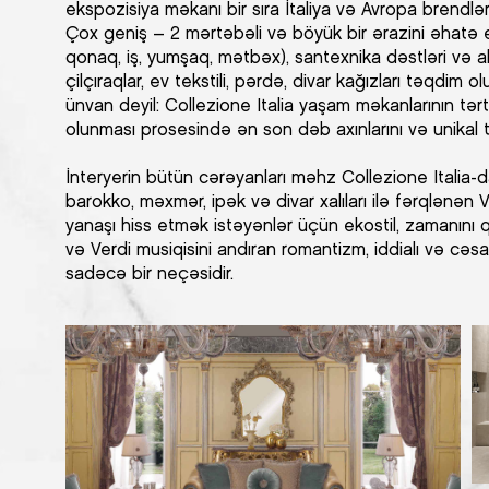
ekspozisiya məkanı bir sıra İtaliya və Avropa brendlər
Çox geniş – 2 mərtəbəli və böyük bir ərazini əhatə
qonaq, iş, yumşaq, mətbəx), santexnika dəstləri və a
çilçıraqlar, ev tekstili, pərdə, divar kağızları təqdim 
ünvan deyil: Collezione Italia yaşam məkanlarının tər
olunması prosesində ən son dəb axınlarını və unikal tr
İnteryerin bütün cərəyanları məhz Collezione Italia-d
barokko, məxmər, ipək və divar xalıları ilə fərqlənən
yanaşı hiss etmək istəyənlər üçün ekostil, zamanını q
və Verdi musiqisini andıran romantizm, iddialı və cə
sadəcə bir neçəsidir.