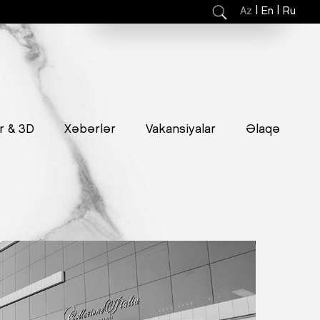
|
|
Az
En
Ru
r & 3D
Xəbərlər
Vakansiyalar
Əlaqə