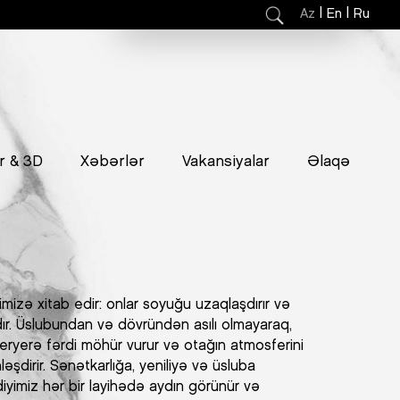
|
|
Az
En
Ru
r & 3D
Xəbərlər
Vakansiyalar
Əlaqə
ərimizə xitab edir: onlar soyuğu uzaqlaşdırır və
ır. Üslubundan və dövründən asılı olmayaraq,
nteryerə fərdi möhür vurur və otağın atmosferini
şdirir. Sənətkarlığa, yeniliyə və üsluba
diyimiz hər bir layihədə aydın görünür və