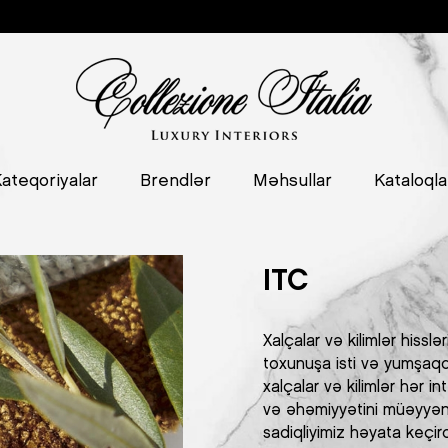
ateqoriyalar
Brendlər
Məhsullar
Kataloqla
ITC
Xalçalar və kilimlər hissl
toxunuşa isti və yumşaqd
xalçalar və kilimlər hər i
və əhəmiyyətini müəyyənlə
sadiqliyimiz həyata keçir