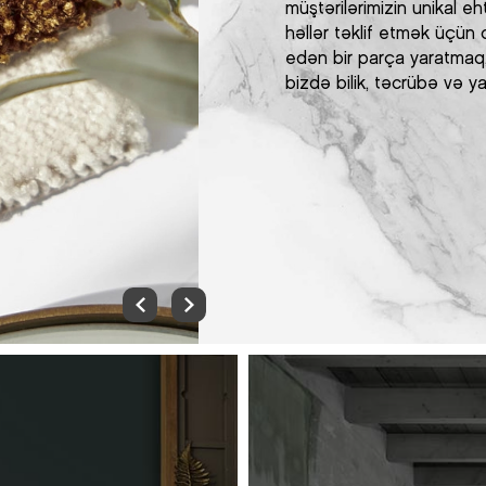
müştərilərimizin unikal e
həllər təklif etmək üçün o
edən bir parça yaratmaq,
bizdə bilik, təcrübə və ya