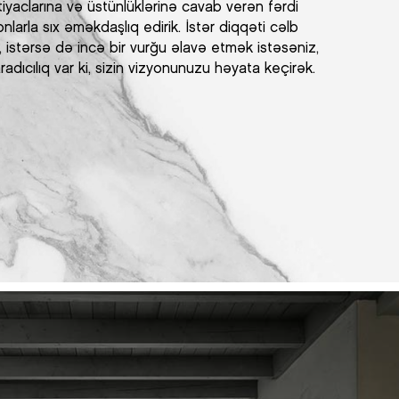
htiyaclarına və üstünlüklərinə cavab verən fərdi
nlarla sıx əməkdaşlıq edirik. İstər diqqəti cəlb
 istərsə də incə bir vurğu əlavə etmək istəsəniz,
radıcılıq var ki, sizin vizyonunuzu həyata keçirək.