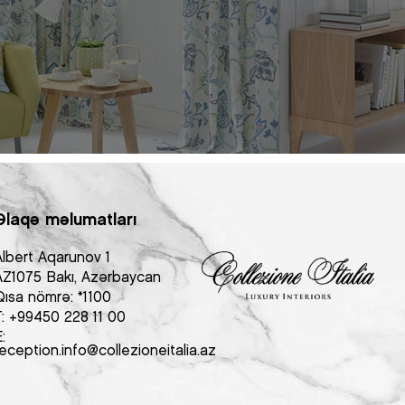
Əlaqə məlumatları
Albert Aqarunov 1
AZ1075 Bakı, Azərbaycan
Qısa nömrə:
*1100
T:
+99450 228 11 00
:
eception.info@collezioneitalia.az