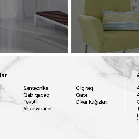
lar
Santexnika
Çilçıraq
Qab qacaq
Qapı
Tekstil
Divar kağızları
Aksessuarlar
E
r