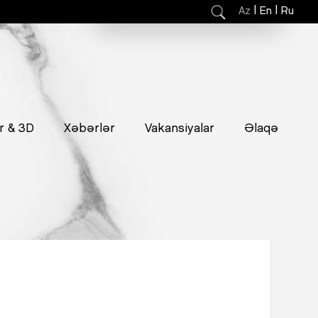
|
|
Az
En
Ru
r & 3D
Xəbərlər
Vakansiyalar
Əlaqə