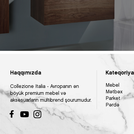
Haqqımızda
Kateqoriya
Mebel
Collezione Italia - Avropanın ən
Mətbəx
böyük premium mebel və
Parket
aksesuarların multibrend şourumudur.
Pərdə