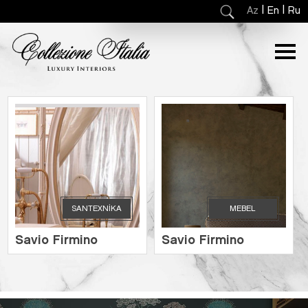
|
|
Az
En
Ru
SANTEXNIKA
MEBEL
Savio Firmino
Savio Firmino