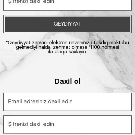
QEYDIYYAT
*Qeydiyyat zamanı elektron ünvanınıza təsdiq məktubu
gəlmədiyi halda, zəhmət olmasa *1100 nörməsi
ilə əlaqə saxlayın.
Daxil ol