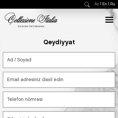
|
|
Az
En
Ru
Qeydiyyat