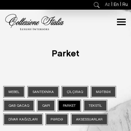
|
|
Az
En
Ru
Parket
MEBEL
SANTEXNIKA
ÇILÇIRAQ
MƏTBƏX
QAB QACAQ
QAPI
PARKET
TEKSTIL
DIVAR KAĞIZLARI
PƏRDƏ
AKSESSUARLAR