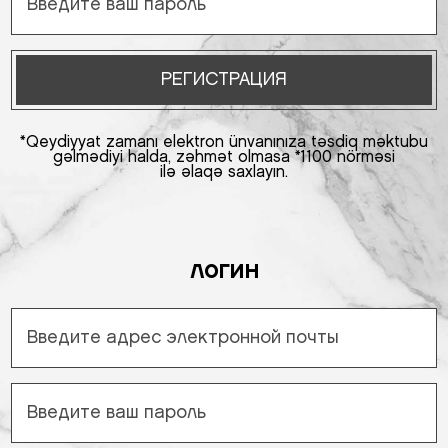
РЕГИСТРАЦИЯ
*Qeydiyyat zamanı elektron ünvanınıza təsdiq məktubu
gəlmədiyi halda, zəhmət olmasa *1100 nörməsi
ilə əlaqə saxlayın.
логин