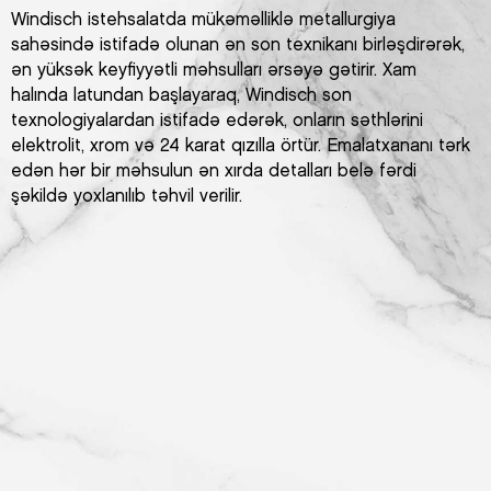
Windisch istehsalatda mükəməlliklə metallurgiya
sahəsində istifadə olunan ən son texnikanı birləşdirərək,
ən yüksək keyfiyyətli məhsulları ərsəyə gətirir. Xam
halında latundan başlayaraq, Windisch son
texnologiyalardan istifadə edərək, onların səthlərini
elektrolit, xrom və 24 karat qızılla örtür. Emalatxananı tərk
edən hər bir məhsulun ən xırda detalları belə fərdi
şəkildə yoxlanılıb təhvil verilir.