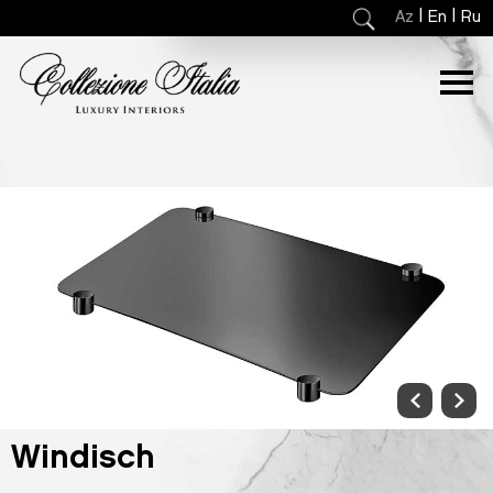
|
|
Az
En
Ru
Windisch