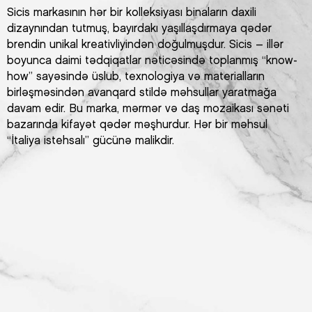
Sicis markasının hər bir kolleksiyası binaların daxili
dizaynından tutmuş, bayırdakı yaşıllaşdırmaya qədər
brendin unikal kreativliyindən doğulmuşdur. Sicis – illər
boyunca daimi tədqiqatlar nəticəsində toplanmış “know-
how” sayəsində üslub, texnologiya və materialların
birləşməsindən avanqard stildə məhsullar yaratmağa
davam edir. Bu marka, mərmər və daş mozaikası sənəti
bazarında kifayət qədər məşhurdur. Hər bir məhsul
“İtaliya istehsalı” gücünə malikdir.