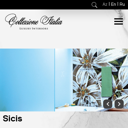
|
|
Az
En
Ru
Sicis