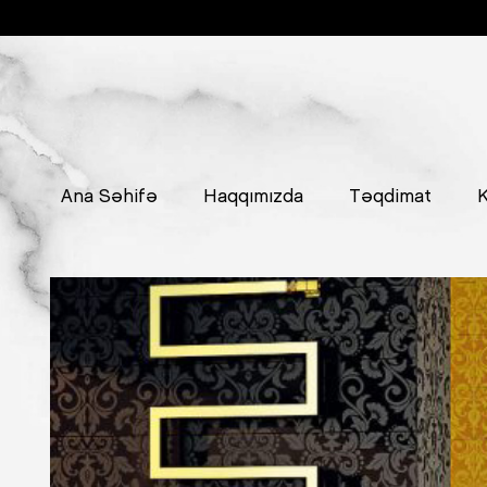
Ana Səhifə
Haqqımızda
Təqdimat
K