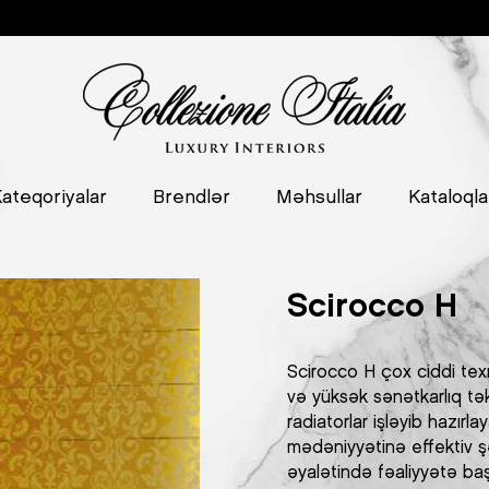
ateqoriyalar
Brendlər
Məhsullar
Kataloqla
Scirocco H
Scirocco H çox ciddi tex
və yüksək sənətkarlıq tə
radiatorlar işləyib hazırl
mədəniyyətinə effektiv ş
əyalətində fəaliyyətə baş