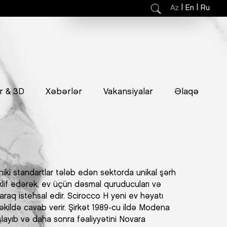
|
|
Az
En
Ru
r & 3D
Xəbərlər
Vakansiyalar
Əlaqə
niki standartlar tələb edən sektorda unikal şərh
klif edərək, ev üçün dəsmal quruducuları və
ayaraq istehsal edir. Scirocco H yeni ev həyatı
əkildə cavab verir. Şirkət 1989-cu ildə Modena
layıb və daha sonra fəaliyyətini Novara