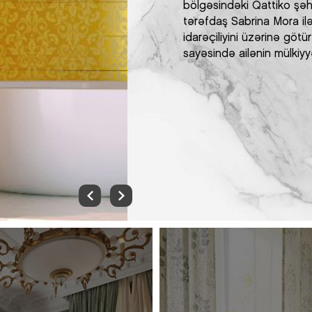
bölgəsindəki Qattiko şəh
tərəfdaş Sabrina Mora ilə
idarəçiliyini üzərinə götü
sayəsində ailənin mülkiyy