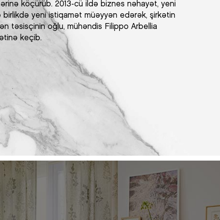
ərinə köçürüb. 2013-cü ildə biznes nəhayət, yeni
 birlikdə yeni istiqamət müəyyən edərək, şirkətin
rən təsisçinin oğlu, mühəndis Filippo Arbellia
ətinə keçib.