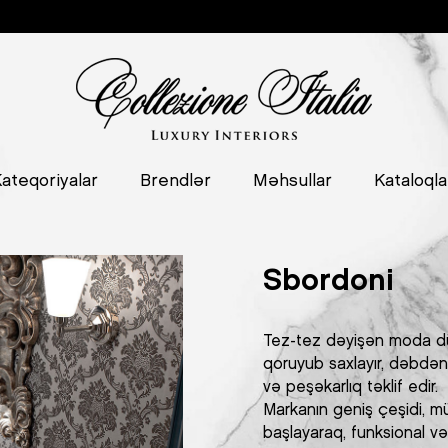
ateqoriyalar
Brendlər
Məhsullar
Kataloqla
Sbordoni
Tez-tez dəyişən moda düny
qoruyub saxlayır, dəbdə
və peşəkarlıq təklif edir.
Markanın geniş çeşidi, m
başlayaraq, funksional və