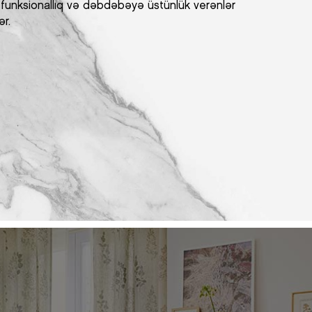
, funksionallıq və dəbdəbəyə üstünlük verənlər
ər.