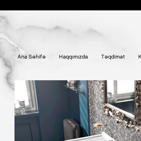
Ana Səhifə
Haqqımızda
Təqdimat
K