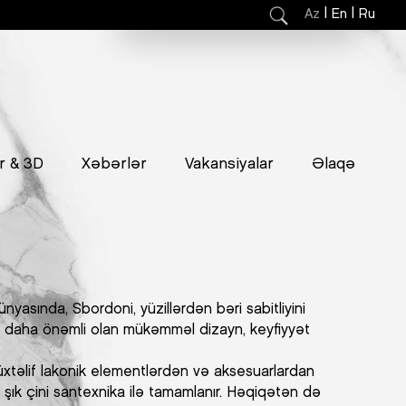
|
|
Az
En
Ru
r & 3D
Xəbərlər
Vakansiyalar
Əlaqə
asında, Sbordoni, yüzillərdən bəri sabitliyini
n daha önəmli olan mükəmməl dizayn, keyfiyyət
üxtəlif lakonik elementlərdən və aksesuarlardan
 şık çini santexnika ilə tamamlanır. Həqiqətən də