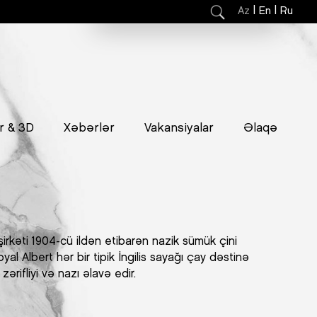
|
|
Az
En
Ru
r & 3D
Xəbərlər
Vakansiyalar
Əlaqə
şirkəti 1904-cü ildən etibarən nazik sümük çini
oyal Albert hər bir tipik İngilis sayağı çay dəstinə
ərifliyi və nazı əlavə edir.