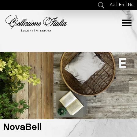
|
|
Az
En
Ru
NovaBell