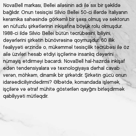
NovaBell markası, Bellei ailəsinin adı ilə sıx bir şəkildə
bağlıdır. Onun təsisçisi Silvio Bellei 50-ci illərdə İtaliyanın
keramika sahəsində görkəmli bir şəxs olmuş və sektorun
ən nüfuzlu şirkətlərinin inkişafına böyük rolu olmuşdur.
1988-ci ildə Silvio Bellei bütün təcrübəsini, biliyini,
dəyərlərini şirkətin bünövrəsinə qoymuşdur. 60 illik
fəaliyyəti ərzində o, mükəmməl təsisçilik təcrübəsi ilə öz
ailə üzvləri hesab etdiyi işçilərinə insanlıq dəyərini
nümayiş etdirməyi bacardı. NovaBell hal-hazırda inkişaf
edən tendensiyalara və texnologiyaya dərhal cavab
verən, möhkəm, dinamik bir şirkətdir. Şirkətin gücü onun
idarəediciliyindədirmi? Əlbətdə, komandada işləmək,
işçilərə və ətraf mühitə göstərilən qayğını birləşdirmək
qabiliyyəti mütləqdir.