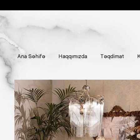
Ana Səhifə
Haqqımızda
Təqdimat
K