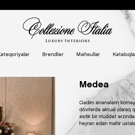
ateqoriyalar
Brendlər
Məhsullar
Kataloqla
Medea
Qədim ənənələrin köməyi 
dövrlərdə aktual olaraq qa
əsrlik bir müddət ərzində 
heyran edən mahir ustala