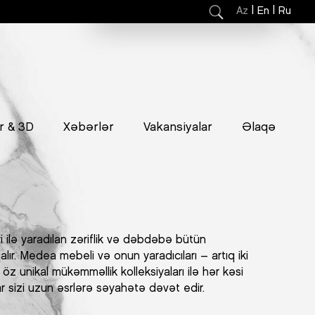
|
|
Az
En
Ru
r & 3D
Xəbərlər
Vakansiyalar
Əlaqə
ilə yaradılan zəriflik və dəbdəbə bütün
lır. Medea mebeli və onun yaradıcıları – artıq iki
öz unikal mükəmməllik kolleksiyaları ilə hər kəsi
r sizi uzun əsrlərə səyahətə dəvət edir.