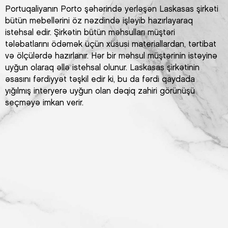
Portuqaliyanın Porto şəhərində yerləşən Laskasas şirkəti
bütün mebellərini öz nəzdində işləyib hazırlayaraq
istehsal edir. Şirkətin bütün məhsulları müştəri
tələbatlarını ödəmək üçün xüsusi materiallardan, tərtibat
və ölçülərdə hazırlanır. Hər bir məhsul müştərinin istəyinə
uyğun olaraq əllə istehsal olunur. Laskasas şirkətinin
əsasını fərdiyyət təşkil edir ki, bu da fərdi qaydada
yığılmış interyerə uyğun olan dəqiq zahiri görünüşü
seçməyə imkan verir.