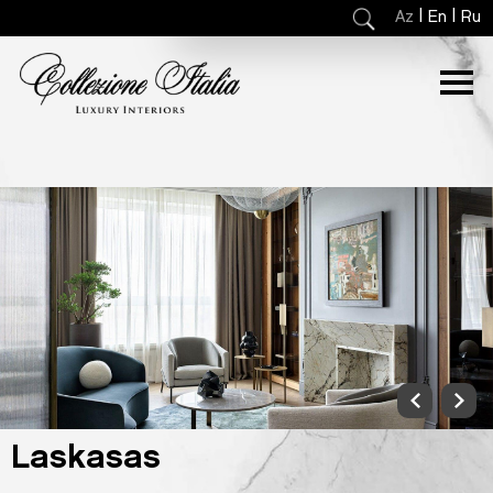
|
|
Az
En
Ru
Laskasas