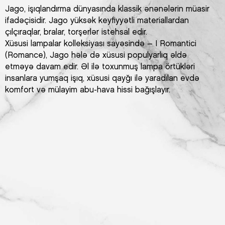
Jago, işıqlandırma dünyasında klassik ənənələrin müasir
ifadəçisidir. Jago yüksək keyfiyyətli materiallardan
çılçıraqlar, bralar, torşerlər istehsal edir.
Xüsusi lampalar kolleksiyası sayəsində – I Romantici
(Romance), Jago hələ də xüsusi populyarlıq əldə
etməyə davam edir. Əl ilə toxunmuş lampa örtükləri
insanlara yumşaq işıq, xüsusi qayğı ilə yaradılan evdə
komfort və mülayim abu-hava hissi bağışlayır.