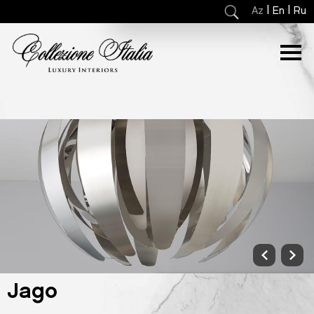
|
|
Az
En
Ru
Jago