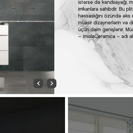
istərsə də kəndsayağı, mi
imkanlara sahibdir. Bu plitə
həssaslığını özündə əks et
müasir dizaynerlərin və di
üçün daim genişlənir. Müxt
– ImolaCeramica – adı alt