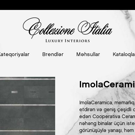
ateqoriyalar
Brendlər
Məhsullar
Kataloqla
ImolaCeram
ImolaCeramica, memarlıq 
etdirən və geniş çeşidli 
edən Cooperativa Ceramic
nəhəng binalar üçün isteh
görünüşüylə yanaşı, həm d