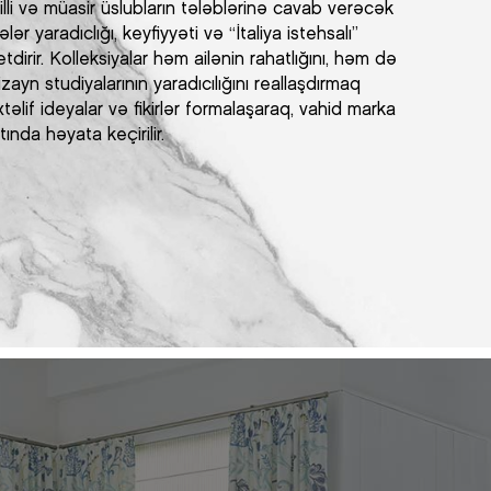
lli və müasir üslubların tələblərinə cavab verəcək
lər yaradıclığı, keyfiyyəti və “İtaliya istehsalı”
dirir. Kolleksiyalar həm ailənin rahatlığını, həm də
zayn studiyalarının yaradıcılığını reallaşdırmaq
əlif ideyalar və fikirlər formalaşaraq, vahid marka
ında həyata keçirilir.