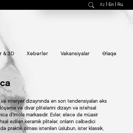
|
|
Az
En
Ru
r & 3D
Xəbərlər
Vakansiyalar
Əlaqə
ica
və interyer dizaynında ən son tendensiyaları əks
döşəmə və divar plitələrini dizayn və istehsal
a d’Imola markasıdır. Evlər, eləcə də müasir
sal edilən keramik plitələr, onların cəlbedici
ə praktik olması istənilən üslubun, istər klassik,