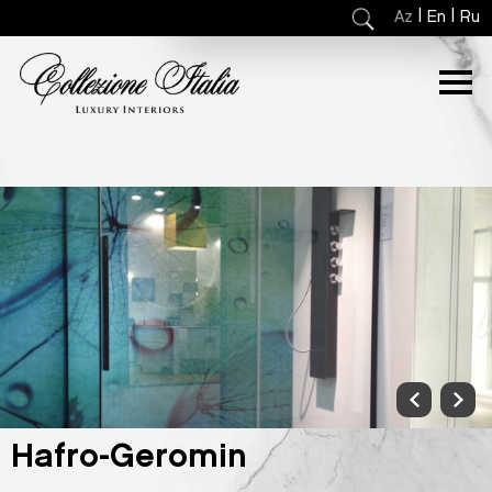
|
|
Az
En
Ru
Hafro-Geromin