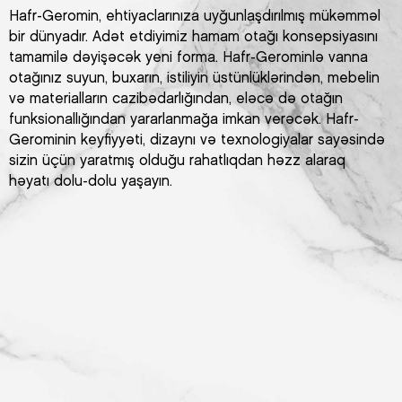
Hafr-Geromin, ehtiyaclarınıza uyğunlaşdırılmış mükəmməl
bir dünyadır. Adət etdiyimiz hamam otağı konsepsiyasını
tamamilə dəyişəcək yeni forma. Hafr-Gerominlə vanna
otağınız suyun, buxarın, istiliyin üstünlüklərindən, mebelin
və materialların cazibədarlığından, eləcə də otağın
funksionallığından yararlanmağa imkan verəcək. Hafr-
Gerominin keyfiyyəti, dizaynı və texnologiyalar sayəsində
sizin üçün yaratmış olduğu rahatlıqdan həzz alaraq
həyatı dolu-dolu yaşayın.