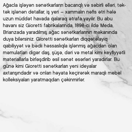
Ağacla işləyən sənətkarların bacarıqlı və səbirli əlləri, tək-
tək işlənən detallar, iş yeri – xammalın nəfis ətri hələ
uzun müddət havada qalaraq ətrafa yayılır. Bu abu
havanı siz Gioretti fabrikalarında, 1898-ci ildə Meda,
Brianzada yaradılmış ağac sənətkarlarının məkanında
duya bilərsiniz. Gioretti sənətkarları diqqətəlayiq
qabiliyyət və bədii həssaslıqla işlənmiş ağacdan olan
məmulatları digər daş, şüşə, dəri və metal kimi keyfiyyətli
materiallarla birləşdirib əsil sənət əsərləri yaradırlar. Bu
günə kimi Gioretti sənətkarları yeni ideyalar
axtarışındadır və onları həyata keçirərək maraqlı mebel
kolleksiyaları yaratmaqdan çəkinmirlər.