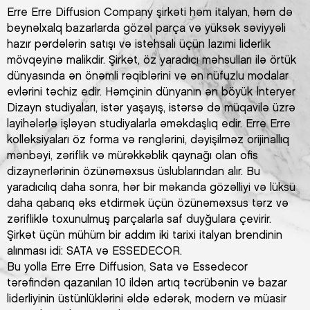
Erre Erre Diffusion Company şirkəti həm italyan, həm də
beynəlxalq bazarlarda gözəl parça və yüksək səviyyəli
hazır pərdələrin satışı və istehsalı üçün lazımi liderlik
mövqeyinə malikdir. Şirkət, öz yaradıcı məhsulları ilə örtük
dünyasında ən önəmli rəqiblərini və ən nüfuzlu modalar
evlərini təchiz edir. Həmçinin dünyanın ən böyük İnteryer
Dizayn studiyaları, istər yaşayış, istərsə də müqavilə üzrə
layihələrlə işləyən studiyalarla əməkdaşlıq edir. Erre Erre
kolleksiyaları öz forma və rənglərini, dəyişilməz orijinallıq
mənbəyi, zəriflik və mürəkkəblik qaynağı olan ofis
dizaynerlərinin özünəməxsus üslublarından alır. Bu
yaradıcılıq daha sonra, hər bir məkanda gözəlliyi və lüksü
daha qabarıq əks etdirmək üçün özünəməxsus tərz və
zərifliklə toxunulmuş parçalarla saf duyğulara çevirir.
Şirkət üçün mühüm bir addım iki tarixi italyan brendinin
alınması idi: SATA və ESSEDECOR.
Bu yolla Erre Erre Diffusion, Sata və Essedecor
tərəfindən qazanılan 10 ildən artıq təcrübənin və bazar
liderliyinin üstünlüklərini əldə edərək, modern və müasir