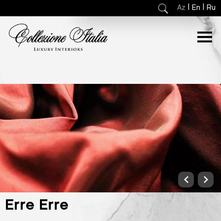
|
|
Az
En
Ru
Erre Erre