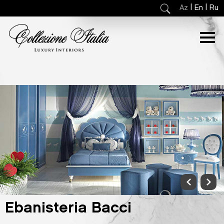
|
|
Az
En
Ru
Ebanisteria Bacci