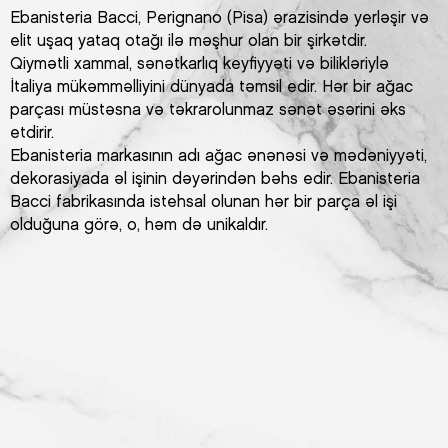
Ebanisteria Bacci, Perignano (Pisa) ərazisində yerləşir və
elit uşaq yataq otağı ilə məşhur olan bir şirkətdir.
Qiymətli xammal, sənətkarlıq keyfiyyəti və bilikləriylə
İtaliya mükəmməlliyini dünyada təmsil edir. Hər bir ağac
parçası müstəsna və təkrarolunmaz sənət əsərini əks
etdirir.
Ebanisteria markasının adı ağac ənənəsi və mədəniyyəti,
dekorasiyada əl işinin dəyərindən bəhs edir. Ebanisteria
Bacci fabrikasında istehsal olunan hər bir parça əl işi
olduğuna görə, o, həm də unikaldır.