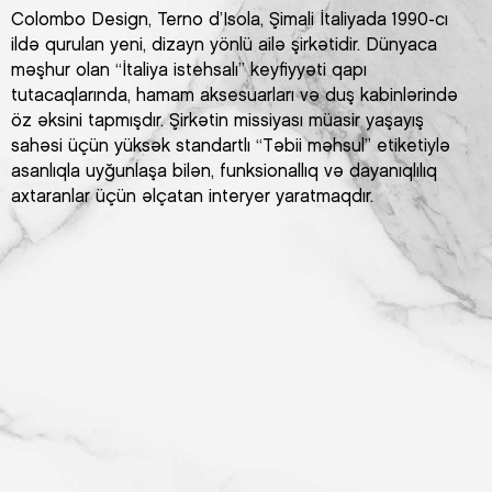
Colombo Design, Terno d’Isola, Şimali İtaliyada 1990-cı
ildə qurulan yeni, dizayn yönlü ailə şirkətidir. Dünyaca
məşhur olan “İtaliya istehsalı” keyfiyyəti qapı
tutacaqlarında, hamam aksesuarları və duş kabinlərində
öz əksini tapmışdır. Şirkətin missiyası müasir yaşayış
sahəsi üçün yüksək standartlı “Təbii məhsul” etiketiylə
asanlıqla uyğunlaşa bilən, funksionallıq və dayanıqlılıq
axtaranlar üçün əlçatan interyer yaratmaqdır.