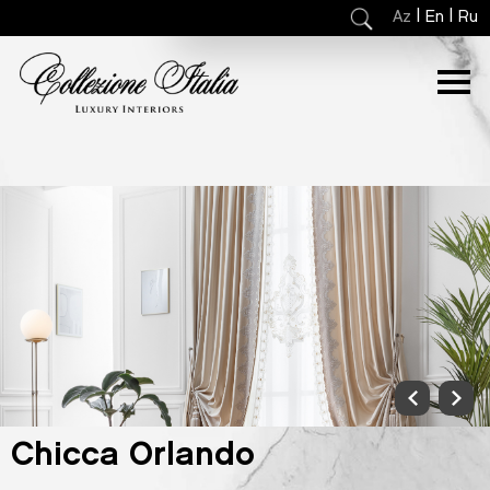
|
|
Az
En
Ru
Chicca Orlando