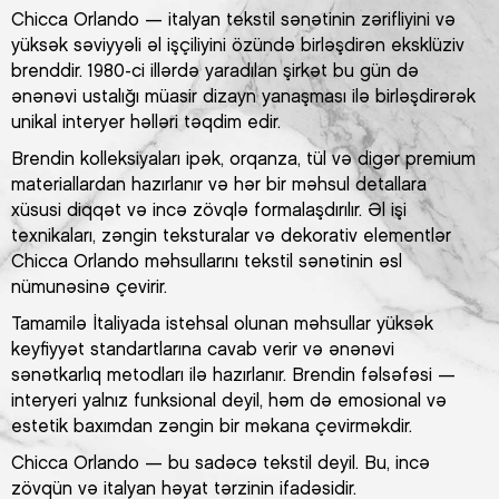
Chicca Orlando — italyan tekstil sənətinin zərifliyini və
yüksək səviyyəli əl işçiliyini özündə birləşdirən eksklüziv
brenddir. 1980-ci illərdə yaradılan şirkət bu gün də
ənənəvi ustalığı müasir dizayn yanaşması ilə birləşdirərək
unikal interyer həlləri təqdim edir.
Brendin kolleksiyaları ipək, orqanza, tül və digər premium
materiallardan hazırlanır və hər bir məhsul detallara
xüsusi diqqət və incə zövqlə formalaşdırılır. Əl işi
texnikaları, zəngin teksturalar və dekorativ elementlər
Chicca Orlando məhsullarını tekstil sənətinin əsl
nümunəsinə çevirir.
Tamamilə İtaliyada istehsal olunan məhsullar yüksək
keyfiyyət standartlarına cavab verir və ənənəvi
sənətkarlıq metodları ilə hazırlanır. Brendin fəlsəfəsi —
interyeri yalnız funksional deyil, həm də emosional və
estetik baxımdan zəngin bir məkana çevirməkdir.
Chicca Orlando — bu sadəcə tekstil deyil. Bu, incə
zövqün və italyan həyat tərzinin ifadəsidir.