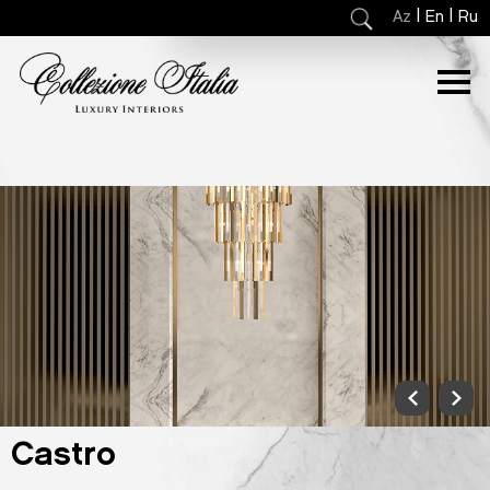
|
|
Az
En
Ru
Castro