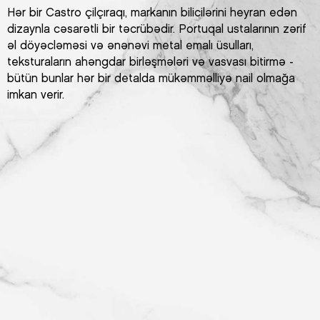
Hər bir Castro çilçıraqı, markanın bilicilərini heyran edən
dizaynla cəsarətli bir təcrübədir. Portuqal ustalarının zərif
əl döyəcləməsi və ənənəvi metal emalı üsulları,
teksturaların ahəngdar birləşmələri və vasvası bitirmə -
bütün bunlar hər bir detalda mükəmməlliyə nail olmağa
imkan verir.