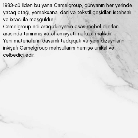
1983-cü ildən bu yana Camelgroup, dünyanın hər yerində
yataq otağı, yeməkxana, dəri və tekstil çeşidləri istehsalı
və ixracı ilə məşğuldur.
Camelgroup adı artıq dünyanın əsas mebel dilerləri
arasında tanınmış və əhəmiyyətli nüfuza malikdir.
Yeni materialların davamlı tədqiqatı və yeni dizaynların
inkişafı Camelgroup məhsullarını həmişə unikal və
cəlbedici edir.