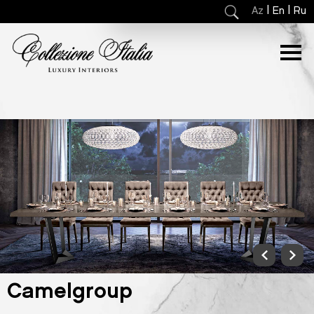
|
|
Az
En
Ru
Camelgroup