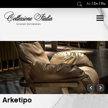
|
|
Az
En
Ru
Arketipo