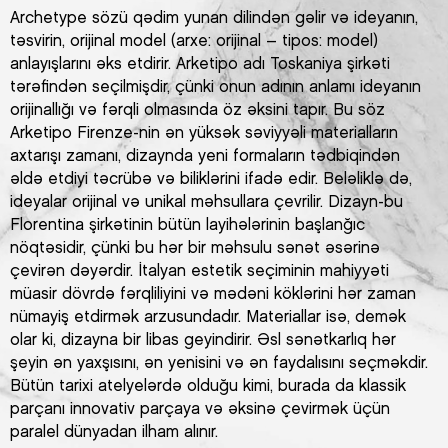
Archetype sözü qədim yunan dilindən gəlir və ideyanın,
təsvirin, orijinal model (arxe: orijinal – tipos: model)
anlayışlarını əks etdirir. Arketipo adı Toskaniya şirkəti
tərəfindən seçilmişdir, çünki onun adının anlamı ideyanın
orijinallığı və fərqli olmasında öz əksini tapır. Bu söz
Arketipo Firenze-nin ən yüksək səviyyəli materialların
axtarışı zamanı, dizaynda yeni formaların tədbiqindən
əldə etdiyi təcrübə və biliklərini ifadə edir. Beləliklə də,
ideyalar orijinal və unikal məhsullara çevrilir. Dizayn-bu
Florentina şirkətinin bütün layihələrinin başlanğıc
nöqtəsidir, çünki bu hər bir məhsulu sənət əsərinə
çevirən dəyərdir. İtalyan estetik seçiminin mahiyyəti
müasir dövrdə fərqliliyini və mədəni köklərini hər zaman
nümayiş etdirmək arzusundadır. Materiallar isə, demək
olar ki, dizayna bir libas geyindirir. Əsl sənətkarlıq hər
şeyin ən yaxşısını, ən yenisini və ən faydalısını seçməkdir.
Bütün tarixi atelyelərdə olduğu kimi, burada da klassik
parçanı innovativ parçaya və əksinə çevirmək üçün
paralel dünyadan ilham alınır.