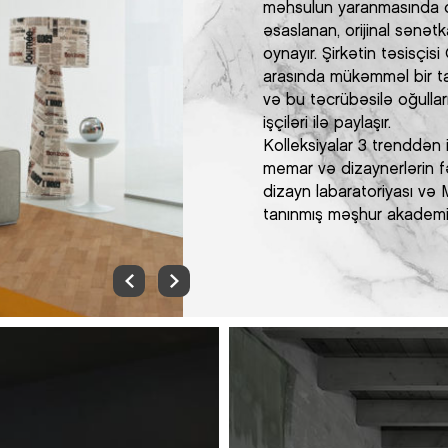
məhsulun yaranmasında or
əsaslanan, orijinal sənətk
oynayır. Şirkətin təsisçi
arasında mükəmməl bir ta
və bu təcrübəsilə oğullar
işçiləri ilə paylaşır.
Kolleksiyalar 3 trenddən i
memar və dizaynerlərin fər
dizayn labaratoriyası və 
tanınmış məşhur akademik i