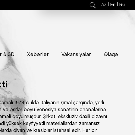
|
|
Az
En
Ru
r & 3D
Xəbərlər
Vakansiyalar
Əlaqə
ti
əməli 1978-ci ildə İtaliyanın şimal şərqində, yerli
ğına və əsrlər boyu Venesiya sənətinin ənənələrinə
məli qoyulmuşdur. Şirkət, ekskluziv daxili dizaynı
adi yüksək keyfiyyətli materiallardan zamansız
larda divan və kreslolar istehsal edir. Hər bir