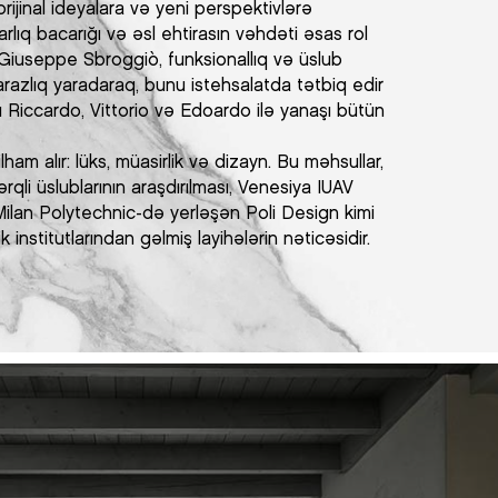
ijinal ideyalara və yeni perspektivlərə
arlıq bacarığı və əsl ehtirasın vəhdəti əsas rol
si Giuseppe Sbroggiò, funksionallıq və üslub
razlıq yaradaraq, bunu istehsalatda tətbiq edir
ı Riccardo, Vittorio və Edoardo ilə yanaşı bütün
lham alır: lüks, müasirlik və dizayn. Bu məhsullar,
qli üslublarının araşdırılması, Venesiya IUAV
Milan Polytechnic-də yerləşən Poli Design kimi
nstitutlarından gəlmiş layihələrin nəticəsidir.