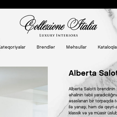
ateqoriyalar
Brendlər
Məhsullar
Kataloqla
Alberta Salot
Alberta Salotti brendinin t
əhalinin təbii yaradıcılı
əsaslanan bir torpaqda tə
ilə yanaşı, həm də qeyri-
klassik və ya müasir üslub