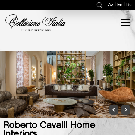
|
|
Az
En
Ru
Roberto Cavalli Home
Interiors